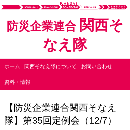
関西そ
防災企業連合
なえ隊
ホーム
関西そなえ隊について
お問い合わせ
資料・情報
【防災企業連合関西そなえ
隊】第35回定例会（12/7）