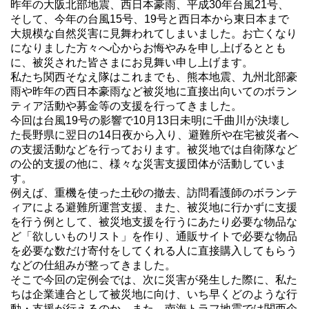
昨年の大阪北部地震、西日本豪雨、平成30年台風21号、
そして、今年の台風15号、19号と西日本から東日本まで
大規模な自然災害に見舞われてしまいました。お亡くなり
になりました方々へ心からお悔やみを申し上げるととも
に、被災された皆さまにお見舞い申し上げます。
私たち関西そなえ隊はこれまでも、熊本地震、九州北部豪
雨や昨年の西日本豪雨など被災地に直接出向いてのボラン
ティア活動や募金等の支援を行ってきました。
今回は台風19号の影響で10月13日未明に千曲川が決壊し
た長野県に翌日の14日夜から入り、避難所や在宅被災者へ
の支援活動などを行っております。被災地では自衛隊など
の公的支援の他に、様々な災害支援団体が活動していま
す。
例えば、重機を使った土砂の撤去、訪問看護師のボランテ
ィアによる避難所運営支援、また、被災地に行かずに支援
を行う例として、被災地支援を行うにあたり必要な物品な
ど「欲しいものリスト」を作り、通販サイトで必要な物品
を必要な数だけ寄付をしてくれる人に直接購入してもらう
などの仕組みが整ってきました。
そこで今回の定例会では、次に災害が発生した際に、私た
ちは企業連合として被災地に向け、いち早くどのような行
動・支援が行えるのか、また、南海トラフ地震では関西企