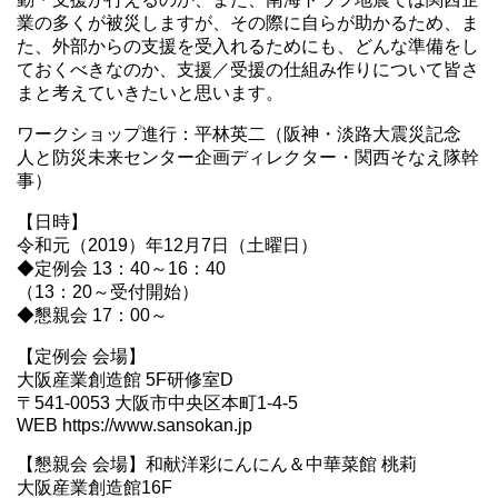
業の多くが被災しますが、その際に自らが助かるため、ま
た、外部からの支援を受入れるためにも、どんな準備をし
ておくべきなのか、支援／受援の仕組み作りについて皆さ
まと考えていきたいと思います。
ワークショップ進行：平林英二（阪神・淡路大震災記念
人と防災未来センター企画ディレクター・関西そなえ隊幹
事）
【日時】
令和元（2019）年12月7日（土曜日）
◆定例会 13：40～16：40
（13：20～受付開始）
◆懇親会 17：00～
【定例会 会場】
大阪産業創造館 5F研修室D
〒541-0053 大阪市中央区本町1-4-5
WEB https://www.sansokan.jp
【懇親会 会場】和献洋彩にんにん＆中華菜館 桃莉
大阪産業創造館16F