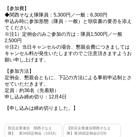
【参加費】
◆関西そなえ隊隊員：5,300円／一般：6,300円
申込み時に参加形態（隊員・一般）と領収書の要否を添え
てください。
※注1）定例会のみご参加の方は：隊員1,500円／一般
2,500円
※注2）当日キャンセルの場合、懇親会費につきましては
キャンセル料が発生いたしますのでご注意頂きますようお
願い申し上げます。
【参加方法】
定例会、懇親会ともに、下記の方法による事前申込制とさ
せていただきます。
定員：約36名（先着順）
申し込み締め切り：12月4日
【申し込みは締め切りました。】
防災企業連合 関西そなえ
【防災企業連合関西そなえ
隊】 第34回定例会（10/16）
隊】第36回定例会(2/19)