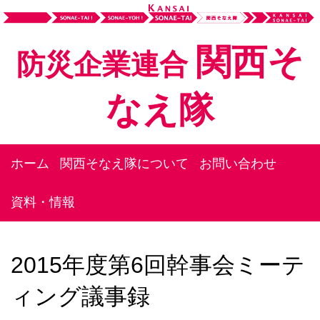
関西そ
防災企業連合
なえ隊
ホーム
関西そなえ隊について
お問い合わせ
資料・情報
2015年度第6回幹事会ミーテ
ィング議事録