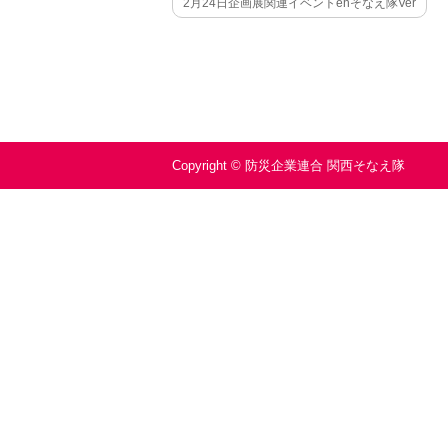
2月24日企画展関連イベントehそなえ隊Ver
Copyright © 防災企業連合 関西そなえ隊