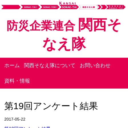
関西そ
防災企業連合
なえ隊
ホーム
関西そなえ隊について
お問い合わせ
資料・情報
第19回アンケート結果
2017-05-22